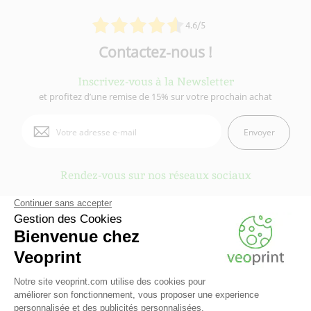
4.6/5
Contactez-nous !
Inscrivez-vous à la Newsletter
et profitez d’une remise de 15% sur votre prochain achat
Envoyer
Rendez-vous sur nos réseaux sociaux
Veoprint est une marque du
Groupe Fiducial
- © 2006-2026 Veoprint | Tous
droits réservés
Qui sommes-nous ?
-
Mentions légales
-
Conditions Générales d'Utilisation
-
Conditions Générales de vente
-
Cookies
-
Contactez Veoprint
-
Plan du site
-
Partenaires