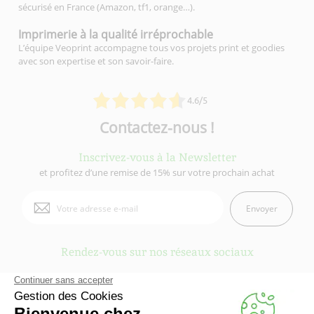
sécurisé en France (Amazon, tf1, orange…).
Imprimerie à la qualité
irréprochable
L’équipe Veoprint accompagne tous vos projets print et goodies
avec son expertise et son savoir-faire.
4.6/5
Contactez-nous !
Inscrivez-vous à la Newsletter
et profitez d’une remise de 15% sur votre prochain achat
Envoyer
Rendez-vous sur nos réseaux sociaux