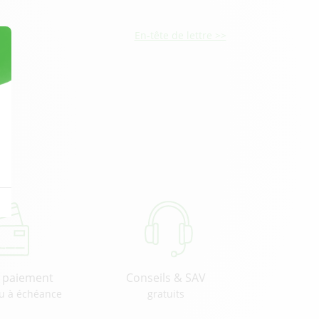
En-tête de lettre >>
u paiement
Conseils & SAV
u à échéance
gratuits