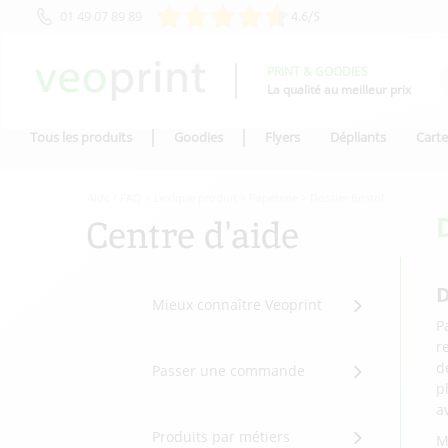
01 49 07 89 89
4.6/5
PRINT & GOODIES
La qualité au meilleur prix
Tous les produits
Goodies
Flyers
Dépliants
Carte
Aide / FAQ
>
Lexique produit
>
Papeterie
>
Dossier Bristol
Centre d'aide
D
Mieux connaître Veoprint
P
r
d
Passer une commande
p
a
Produits par métiers
M