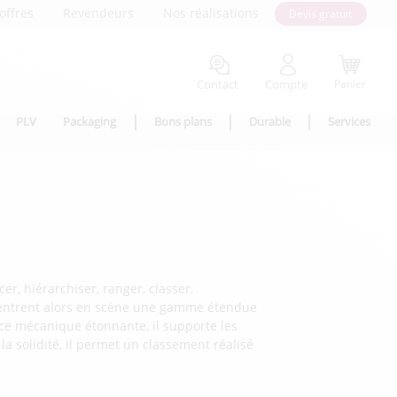
offres
Revendeurs
Nos réalisations
Devis gratuit
Contact
Compte
Panier
PLV
Packaging
Bons plans
Durable
Services
er, hiérarchiser, ranger, classer,
Rentrent alors en scène une gamme étendue
nce mécanique étonnante, il supporte les
la solidité, il permet un classement réalisé