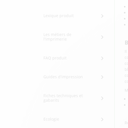
Lexique produit
Les métiers de
l'imprimerie
B
I
c
FAQ produit
c
b
c
Guides d'impression
c
M
Fiches techniques et
gabarits
Ecologie
R