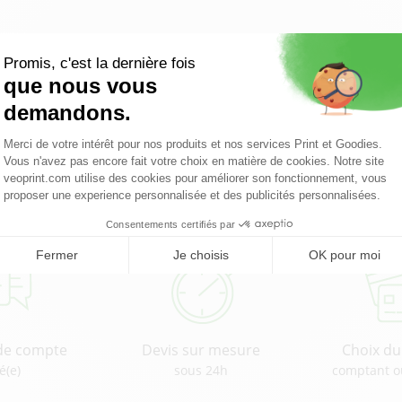
Document administratif
Pourquoi choisir Veoprint ?
de compte
Devis sur mesure
Choix d
é(e)
sous 24h
comptant o