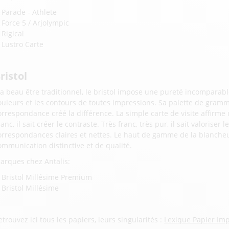
Parade - Athlete
Force 5 / Arjolympic
Rigical
Lustro Carte
ristol
l a beau être traditionnel, le bristol impose une pureté incomparable.
ouleurs et les contours de toutes impressions. Sa palette de gramma
orrespondance créé la différence. La simple carte de visite affirme 
lanc, il sait créer le contraste. Très franc, très pur, il sait valoriser
orrespondances claires et nettes. Le haut de gamme de la blancheu
ommunication distinctive et de qualité.
arques chez Antalis:
Bristol Millésime Premium
Bristol Millésime
etrouvez ici tous les papiers, leurs singularités :
Lexique Papier Im