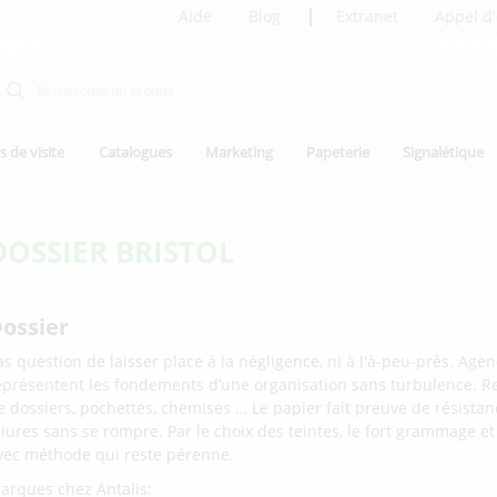
Aide
Blog
Extranet
Appel d'
s de visite
Catalogues
Marketing
Papeterie
Signalétique
DOSSIER BRISTOL
ossier
as question de laisser place à la négligence, ni à l'à-peu-près. Agenc
eprésentent les fondements d’une organisation sans turbulence. 
e dossiers, pochettes, chemises … Le papier fait preuve de résista
liures sans se rompre. Par le choix des teintes, le fort grammage et 
vec méthode qui reste pérenne.
arques chez Antalis: