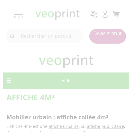
MENU
Devis gratuit
Aide
AFFICHE 4M²
Mobilier urbain : affiche collée 4m²
L'affiche 4m² est une
affiche urbaine
, ou
affiche publicitaire
,