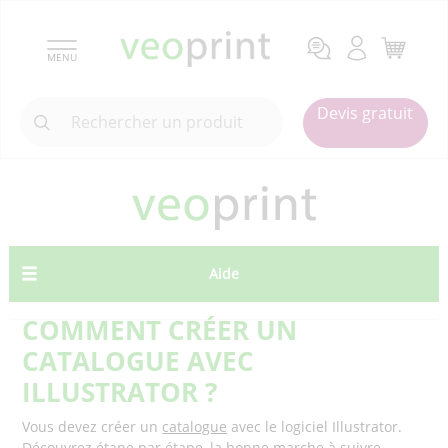
MENU
Devis gratuit
Aide
COMMENT CRÉER UN
CATALOGUE AVEC
ILLUSTRATOR ?
Vous devez créer un
catalogue
avec le logiciel Illustrator.
Découvrez étape par étape, la bonne marche à suivre.