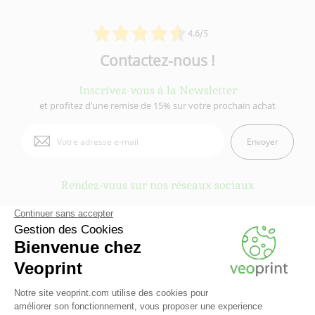
4.6/5
Contactez-nous !
Inscrivez-vous à la Newsletter
et profitez d’une remise de 15% sur votre prochain achat
Envoyer
Rendez-vous sur nos réseaux sociaux
Veoprint est une marque du
Groupe Fiducial
- © 2006-2026 Veoprint | Tous
droits réservés
Qui sommes-nous ?
-
Mentions légales
-
Conditions Générales d'Utilisation
-
Conditions Générales de vente
-
Cookies
-
Contactez Veoprint
-
Plan du site