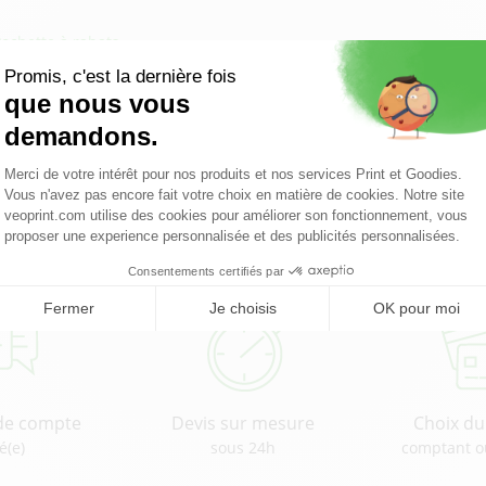
Pochette à rabats
Pourquoi choisir Veoprint ?
de compte
Devis sur mesure
Choix d
é(e)
sous 24h
comptant o