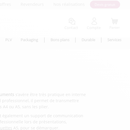
offres
Revendeurs
Nos réalisations
Devis gratuit
Contact
Compte
Panier
PLV
Packaging
Bons plans
Durable
Services
cuments
s’avère être très pratique en interne
til professionnel, il permet de transmettre
 A4 ou A5, sans les plier.
st également un support de communication
fessionnelle lors de présentations,
uettes
A5, pour se démarquer.