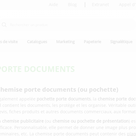
Aide
Blog
Extranet
Appel d'
s de visite
Catalogues
Marketing
Papeterie
Signalétique
PORTE DOCUMENTS
hemise porte documents (ou pochette)
galement appelée
pochette porte documents
, la
chemise porte do
 il contient les documents, les protège et les organise. Véritable ou
evis, fiches produits et autres documents commerciaux, aux formats
a
chemise publicitaire
(ou
chemise ou pochette de présentation
) e
fficace. Personnalisable, elle permet de donner une image plus pro
éminaires, etc. La chemise porte documents peut contenir des
plaq