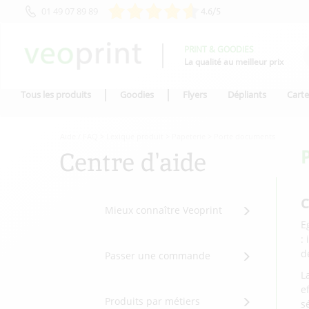
01 49 07 89 89
4.6/5
PRINT & GOODIES
La qualité au meilleur prix
Tous les produits
Goodies
Flyers
Dépliants
Carte
Aide / FAQ
>
Lexique produit
>
Papeterie
>
Porte documents
Centre d'aide
C
Mieux connaître Veoprint
E
:
d
Passer une commande
L
e
Produits par métiers
s