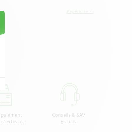
Répertoire >>
u paiement
Conseils & SAV
u à échéance
gratuits