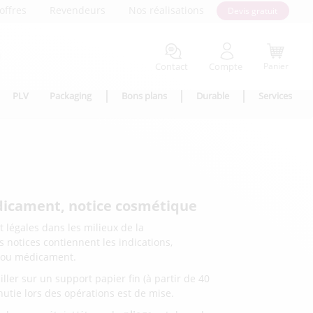
offres
Revendeurs
Nos réalisations
Devis gratuit
Contact
Compte
Panier
PLV
Packaging
Bons plans
Durable
Services
dicament, notice cosmétique
et légales dans les milieux de la
 notices contiennent les indications,
ue ou médicament.
iller sur un support papier fin (à partir de 40
inutie lors des opérations est de mise.