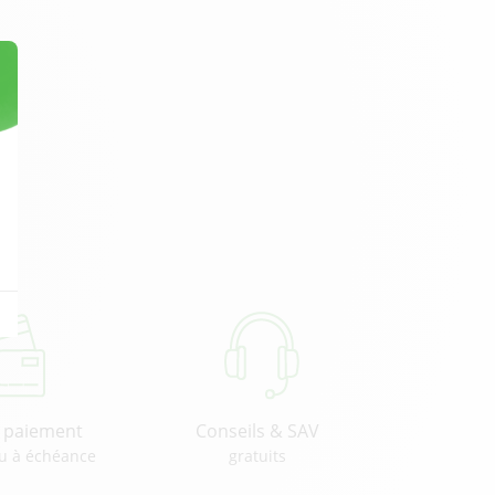
u paiement
Conseils & SAV
u à échéance
gratuits