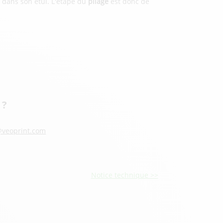
t dans son étui. L'étape du
pliage
est donc de
 ?
veoprint.com
Notice technique >>