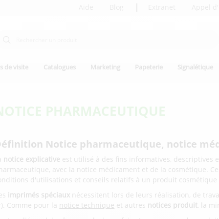
Aide
Blog
Extranet
Appel d'
s de visite
Catalogues
Marketing
Papeterie
Signalétique
NOTICE PHARMACEUTIQUE
éfinition Notice pharmaceutique, notice mé
a
notice explicative
est utilisé à des fins informatives, descriptives 
harmaceutique, avec la notice médicament et de la cosmétique. Ces
onditions d'utilisations et conseils relatifs à un produit cosmétiq
es
imprimés spéciaux
nécessitent lors de leurs réalisation, de trava
r). Comme pour la
notice technique
et autres
notices produit
, la m