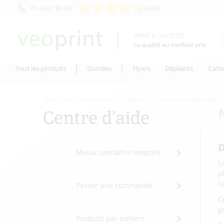
01 49 07 89 89
4.6/5
PRINT & GOODIES
La qualité au meilleur prix
Tous les produits
Goodies
Flyers
Dépliants
Carte
Aide / FAQ
>
Lexique produit
>
Marketing
>
Notice pharmaceutique
Centre d'aide
D
Mieux connaître Veoprint
L
p
c
Passer une commande
C
g
Produits par métiers