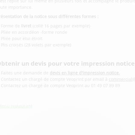
l est replié sur lui même en plusieurs fois et accompagne le produi
oute importance.
résentation de la notice sous différentes formes :
Forme de
livret
(collé 16 pages par exemple)
Pliée en accordéon -forme ronde
Pliée pour étui étroit
Plis croisés (28 volets par exemple)
btenir un devis pour votre impression notice
Faites une demande de
devis en ligne d'impression notice.
Contactez un chargé de compte Veoprint par email à
commercial@
Contactez un chargé de compte Veoprint au 01 49 07 89 89
Menu restaurant