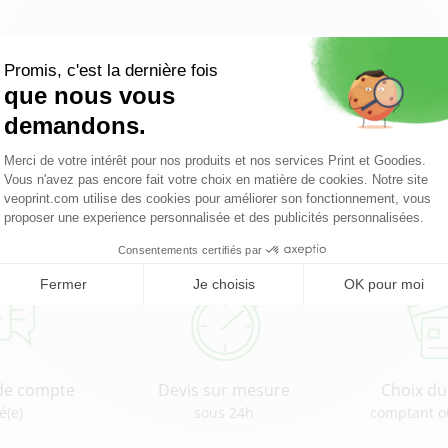
Pourquoi choisir Veoprint ?
de compte
Devis sur mesure
Choix d
é(e)
sous 24h
comptant o