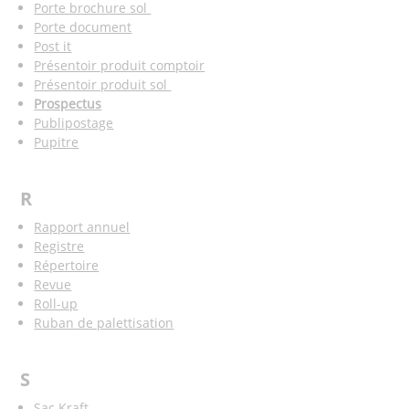
Porte brochure sol
Porte document
Post it
Présentoir produit comptoir
Présentoir produit sol
Prospectus
Publipostage
Pupitre
R
Rapport annuel
Registre
Répertoire
Revue
Roll-up
Ruban de palettisation
S
Sac Kraft