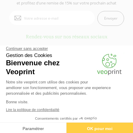
et profitez d’une remise de 15% sur votre prochain achat
Envoyer
Rendez-vous sur nos réseaux sociaux
Veoprint est une marque du
Groupe Fiducial
- © 2006-2026 Veoprint | Tous
droits réservés
Qui sommes-nous ?
-
Mentions légales
-
Conditions Générales d'Utilisation
-
Conditions Générales de vente
-
Cookies
-
Contactez Veoprint
-
Plan du site
-
Partenaires