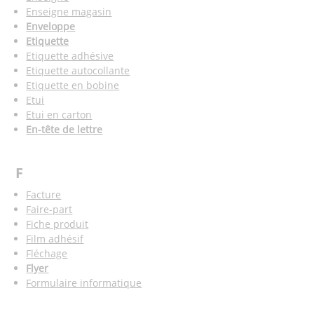
Enseigne magasin
Enveloppe
Etiquette
Etiquette adhésive
Etiquette autocollante
Etiquette en bobine
Etui
Etui en carton
En-tête de lettre
F
Facture
Faire-part
Fiche produit
Film adhésif
Fléchage
Flyer
Formulaire informatique