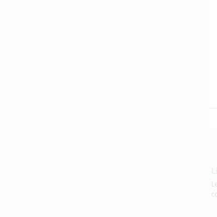
l
I
V
v
c
L
L
c