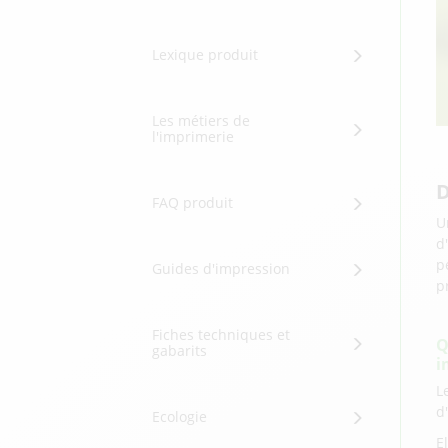
Lexique produit
Les métiers de
l'imprimerie
D
FAQ produit
U
d
p
Guides d'impression
p
Fiches techniques et
Q
gabarits
i
L
d
Ecologie
E