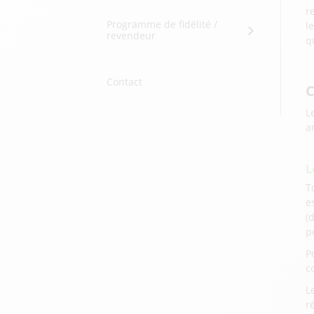
r
Programme de fidélité /
l
revendeur
q
Contact
C
L
a
L
T
e
(
p
P
c
L
r