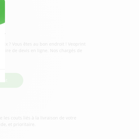
er
rix ? Vous êtes au bon endroit ! Veoprint
aire de devis en ligne. Nos chargés de
x.
ment
les couts liés à la livraison de votre
e, et prioritaire.