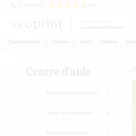
01 49 07 89 89
4.6/5
PRINT & GOODIES
La qualité au meilleur prix
Tous les produits
Goodies
Flyers
Dépliants
Carte
Aide / FAQ
>
Lexique produit
>
Marketing
>
Amalgame
Centre d'aide
Mieux connaître Veoprint
Passer une commande
Produits par métiers