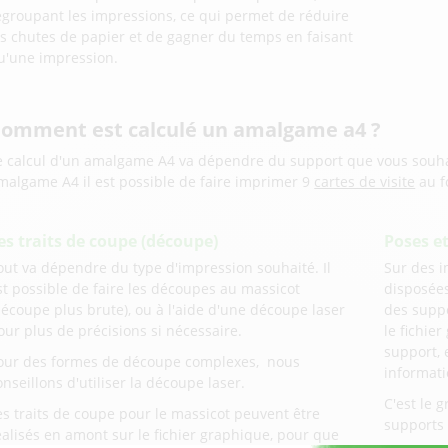
egroupant les impressions, ce qui permet de réduire
es chutes de papier et de gagner du temps en faisant
u'une impression.
omment est calculé un amalgame a4 ?
e calcul d'un amalgame A4 va dépendre du support que vous souha
malgame A4 il est possible de faire imprimer 9
cartes de visite
au f
es traits de coupe (découpe)
Poses e
out va dépendre du type d'impression souhaité. Il
Sur des i
st possible de faire les découpes au massicot
disposées
découpe plus brute), ou à l'aide d'une découpe laser
des suppo
our plus de précisions si nécessaire.
le fichie
support, 
our des formes de découpe complexes, nous
informati
onseillons d'utiliser la découpe laser.
C'est le 
es traits de coupe pour le massicot peuvent être
supports
éalisés en amont sur le fichier graphique, pour que