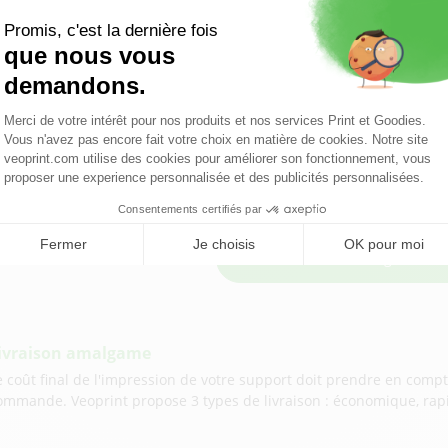
es imprimeurs puissent s'en servir de guide.
mpression planche amalgame en ligne pas ch
ous rechercher à imprimer vos supports print en ligne au meilleur p
ous permet de passer votre commande directement via notre formul
ompte répondent en - de 24h avec un devis détaillé, au meilleur pri
Obtenir un devis gratuite
ivraison amalgame
e coût final de l'impression de votre support doit prendre en compte 
ommande. Veoprint propose 3 types de livraison : économique, rapid