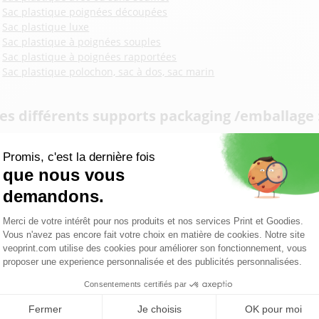
Sac plastique poignées découpées
Sac plastique luxe
Sac plastique à poignées souples
Sac plastique à poignées rapportées
Sac plastique polochon, sac à dos, sac marin
es différents supports packaging /emballage 
Etui et gamme d'étuis
Boîte et gamme de boîtes
Coffret et gamme de coffrets
Pochette et gamme de pochettes
écouvrez les
emballages publicitaires
Veoprint, disponibles en lign