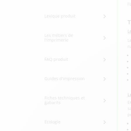
l
Lexique produit
T
L
Les métiers de
l'imprimerie
L
n
FAQ produit
Guides d'impression
L
Fiches techniques et
E
gabarits
s
p
Ecologie