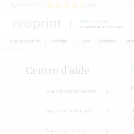
01 49 07 89 89
4.6/5
PRINT & GOODIES
La qualité au meilleur prix
Tous les produits
Goodies
Flyers
Dépliants
Carte
Aide / FAQ
>
Centre d'aide
E
Mieux connaître Veoprint
L
D
i
Passer une commande
L
c
Produits par métiers
e