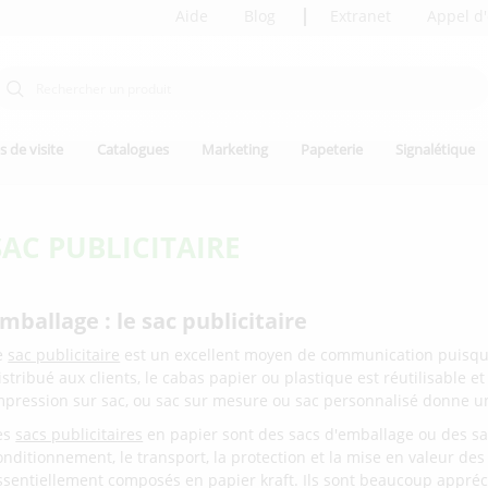
Aide
Blog
Extranet
Appel d'
s de visite
Catalogues
Marketing
Papeterie
Signalétique
SAC PUBLICITAIRE
mballage : le sac publicitaire
e
sac publicitaire
est un excellent moyen de communication puisqu'
istribué aux clients, le cabas papier ou plastique est réutilisable 
mpression sur sac, ou sac sur mesure ou sac personnalisé donne un
es
sacs publicitaires
en papier sont des sacs d'emballage ou des sacs
onditionnement, le transport, la protection et la mise en valeur des
ssentiellement composés en papier kraft. Ils sont beaucoup appréci