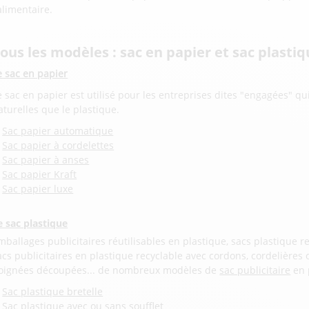
'alimentaire.
ous les modèles : sac en papier et sac plasti
e sac en papier
e sac en papier est utilisé pour les entreprises dites "engagées" qu
aturelles que le plastique.
Sac papier automatique
Sac papier à cordelettes
Sac papier à anses
Sac papier Kraft
Sac papier luxe
e sac plastique
mballages publicitaires réutilisables en plastique, sacs plastique r
acs publicitaires en plastique recyclable avec cordons, cordelières 
oignées découpées... de nombreux modèles de
sac publicitaire
en p
Sac plastique bretelle
Sac plastique avec ou sans soufflet