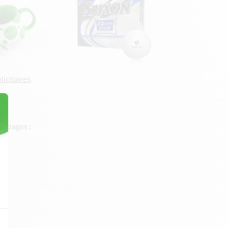
licitaires
.
os pages :