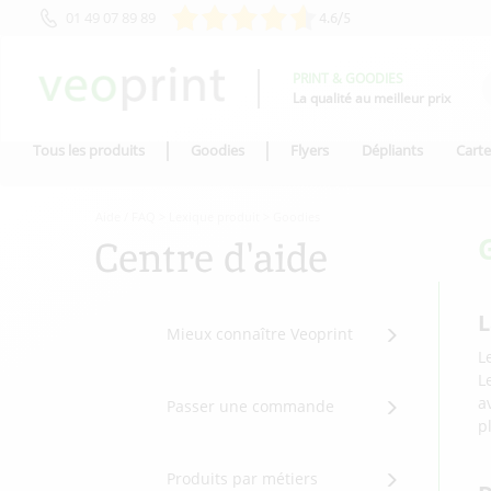
01 49 07 89 89
4.6/5
PRINT & GOODIES
La qualité au meilleur prix
Tous les produits
Goodies
Flyers
Dépliants
Carte
Aide / FAQ
>
Lexique produit
>
Goodies
Centre d'aide
L
Mieux connaître Veoprint
L
L
a
Passer une commande
p
Produits par métiers