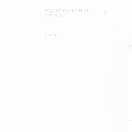
Programme de fidélité /
revendeur
Contact
V
E
S
L
L