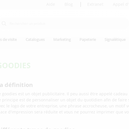
Aide
Blog
Extranet
Appel d'
s de visite
Catalogues
Marketing
Papeterie
Signalétique
GOODIES
a définition
e goodies est un objet publicitaire. Il peu aussi être appelé cadeau 
e principe est de personnaliser un objet du quotidien afin de fair
vec le logo de votre entreprise, une phrase accrocheuse, un motif vo
lace d'impression sera réduite et vous ne pourrez imprimer que vo