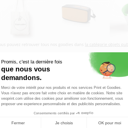
ous pouvez retrouver tous nos goodies dans
la catégorie objets pub
n savoir plus sur les goodies
i vous voulez en apprendre plus sur les goodies, alors découvrez n
es objets publicitaire vs le cadeau d'entreprise
es différents types d'impression pour goodies